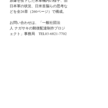
原爆を投下した米軍機内の様子、旧
日本軍の状況、日米首脳らの思考な
どを全26章（260ページ）で構成。
お問い合わせは、「一般社団法
人 ナガサキの郵便配達制作プロジ
ェクト」事務局 TEL03-6821-7702
ナガサキの郵便配達 THE
POSTMAN OF NAGASAKI
原作 ピーター・タウンゼント
翻訳 中里重恭
挿絵 矢吹申彦
発行者 齋藤芳弘
発行 ナガサキの郵便配達制作プロ
ジェクト
版元 スーパーエディション
製本・印刷 藤原印刷